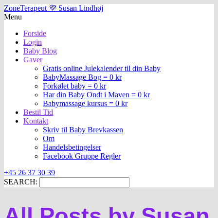
ZoneTerapeut 💜 Susan Lindhøj
Menu
Forside
Login
Baby Blog
Gaver
Gratis online Julekalender til din Baby
BabyMassage Bog = 0 kr
Forkølet baby = 0 kr
Har din Baby Ondt i Maven = 0 kr
Babymassage kursus = 0 kr
Bestil Tid
Kontakt
Skriv til Baby Brevkassen
Om
Handelsbetingelser
Facebook Gruppe Regler
+45 26 37 30 39
SEARCH:
All Posts by Susan