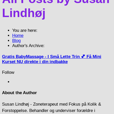
Lindhøj
You are here:
Home
Blog
Author's Archive:
Gratis BabyMassage - I Små Lette Trin
💕 Få Mini
Kurset NU direkte i din indbakke
Follow
About the Author
Susan Lindhøj - Zoneterapeut med Fokus på Kolik &
Forstoppelse. Behandler og underviser forældre i