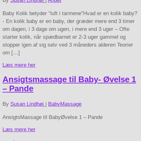
By
Susan Lindhøj
|
Andet
Baby Kolik betyder “luft i tarmene”Hvad er en kolik baby?
- En kolik baby er en baby, der græder mere end 3 timer
om dagen, i 3 dage om ugen, i mere end 3 uger – Ofte
starter kolik, når spædbarnet er 2-3 uger gammel og
stopper igen af sig selv ved 3 måneders alderen Teorier
om […]
Læs mere her
Ansigtsmassage til Baby- Øvelse 1
– Pande
By
Susan Lindhøj
|
BabyMassage
AnsigtsMassage til BabyØvelse 1 – Pande
Læs mere her