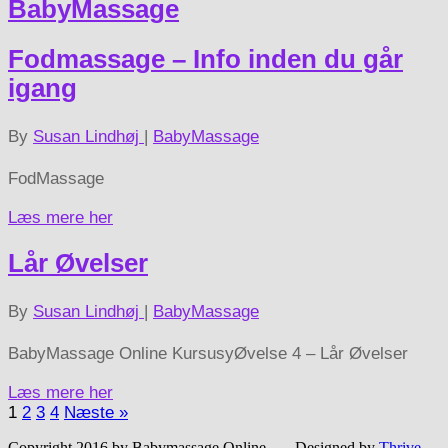
BabyMassage
Fodmassage – Info inden du går
igang
By
Susan Lindhøj
|
BabyMassage
FodMassage
Læs mere her
Lår Øvelser
By
Susan Lindhøj
|
BabyMassage
BabyMassage Online KursusyØvelse 4 – Lår Øvelser
Læs mere her
1
2
3
4
Næste »
Copyright 2016 by Babymassage Online. - Designed by
Thrive