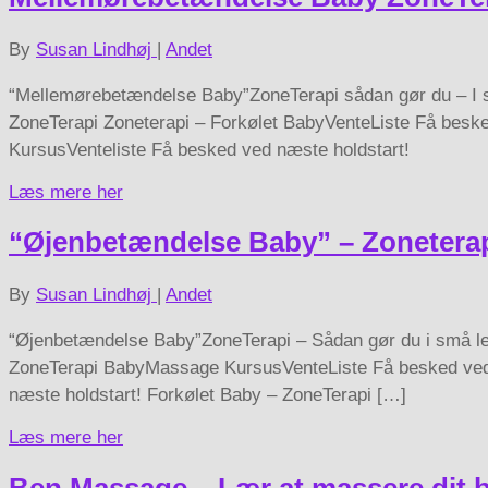
By
Susan Lindhøj
|
Andet
“Mellemørebetændelse Baby”ZoneTerapi sådan gør du – I 
ZoneTerapi Zoneterapi – Forkølet BabyVenteListe Få bes
KursusVenteliste Få besked ved næste holdstart!
Læs mere her
“Øjenbetændelse Baby” – Zoneterapi
By
Susan Lindhøj
|
Andet
“Øjenbetændelse Baby”ZoneTerapi – Sådan gør du i små le
ZoneTerapi BabyMassage KursusVenteListe Få besked ved n
næste holdstart! Forkølet Baby – ZoneTerapi […]
Læs mere her
Ben Massage – Lær at massere dit 