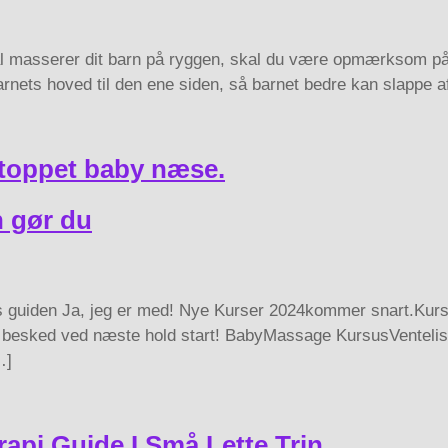
asserer dit barn på ryggen, skal du være opmærksom på, a
rnets hoved til den ene siden, så barnet bedre kan slappe 
stoppet baby næse.
n gør du
s guiden Ja, jeg er med! Nye Kurser 2024kommer snart.Kur
 Få besked ved næste hold start! BabyMassage KursusVentel
…]
pi Guide I Små Lette Trin