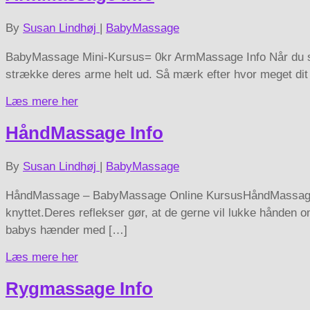
By
Susan Lindhøj
|
BabyMassage
BabyMassage Mini-Kursus= 0kr ArmMassage Info Når du skal t
strække deres arme helt ud. Så mærk efter hvor meget dit b
Læs mere her
HåndMassage Info
By
Susan Lindhøj
|
BabyMassage
HåndMassage – BabyMassage Online KursusHåndMassage Inf
knyttet.Deres reflekser gør, at de gerne vil lukke hånden om
babys hænder med […]
Læs mere her
Rygmassage Info