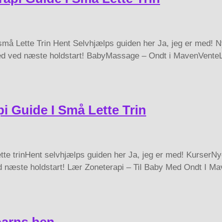
små Lette Trin Hent Selvhjælps guiden her Ja, jeg er med
ked ved næste holdstart! BabyMassage – Ondt i MavenVente
 Guide I Små Lette Trin
tte trinHent selvhjælps guiden her Ja, jeg er med! Kurse
æste holdstart! Lær Zoneterapi – Til Baby Med Ondt I Mav
barns ben