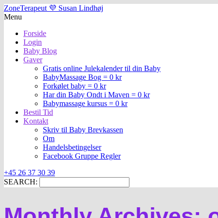
ZoneTerapeut 💜 Susan Lindhøj
Menu
Forside
Login
Baby Blog
Gaver
Gratis online Julekalender til din Baby
BabyMassage Bog = 0 kr
Forkølet baby = 0 kr
Har din Baby Ondt i Maven = 0 kr
Babymassage kursus = 0 kr
Bestil Tid
Kontakt
Skriv til Baby Brevkassen
Om
Handelsbetingelser
Facebook Gruppe Regler
+45 26 37 30 39
SEARCH:
Monthly Archives: 