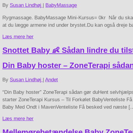
By
Susan Lindhøj
|
BabyMassage
Rygmassage. BabyMassage Mini-Kursus= 0kr Når du skal m
at du lægge armene ind under brystet.Du kan også dreje ba
Læs mere her
Snottet Baby 👶 Sådan lindre du til
Din Baby hoster – ZoneTerapi såda
By
Susan Lindhøj
|
Andet
“Din Baby hoster” ZoneTerapi sådan gør duHent selvhjælp
starter ZoneTerapi Kursus – Til Forkølet BabyVenteliste
Baby Med Ondt i MavenVenteliste Få besked ved næste [
Læs mere her
Mellemørebetændelse Baby ZoneTera