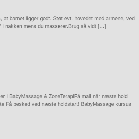
t barnet ligger godt. Støt evt. hovedet med armene, ved
af i nakken mens du masserer.Brug så vidt […]
ser i BabyMassage & ZoneTerapiFå mail når næste hold
iste Få besked ved næste holdstart! BabyMassage kursus