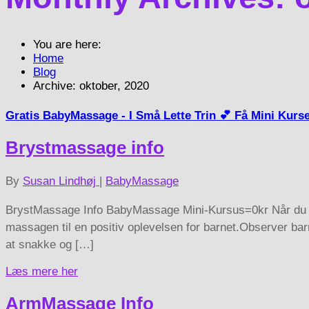
You are here:
Home
Blog
Archive: oktober, 2020
Gratis BabyMassage - I Små Lette Trin
💕 Få Mini Kurse
Brystmassage info
By
Susan Lindhøj
|
BabyMassage
BrystMassage Info BabyMassage Mini-Kursus=0kr Når du ma
massagen til en positiv oplevelsen for barnet.Observer bar
at snakke og […]
Læs mere her
ArmMassage Info