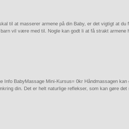
il at masserer armene på din Baby, er det vigtigt at du føl
arn vil være med til. Nogle kan godt li at få strakt armene 
o BabyMassage Mini-Kursus= 0kr Håndmassagen kan godt gi
kring din. Det er helt naturlige reflekser, som kan gøre det 