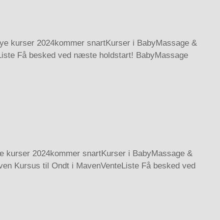
! Nye kurser 2024kommer snartKurser i BabyMassage &
Liste Få besked ved næste holdstart! BabyMassage
rNye kurser 2024kommer snartKurser i BabyMassage &
en Kursus til Ondt i MavenVenteListe Få besked ved