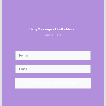
BabyMassage - Ondt i Maven
VenteListe
Få besked ved næste holdstart!