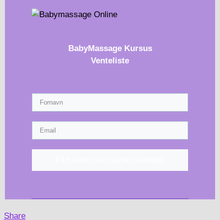
BabyMassage Kursus
Venteliste
Få besked ved næste holdstart!
Share