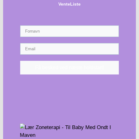
VenteListe
Få besked ved næste holdstart!