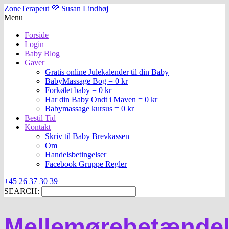
ZoneTerapeut 💜 Susan Lindhøj
Menu
Forside
Login
Baby Blog
Gaver
Gratis online Julekalender til din Baby
BabyMassage Bog = 0 kr
Forkølet baby = 0 kr
Har din Baby Ondt i Maven = 0 kr
Babymassage kursus = 0 kr
Bestil Tid
Kontakt
Skriv til Baby Brevkassen
Om
Handelsbetingelser
Facebook Gruppe Regler
+45 26 37 30 39
SEARCH:
Mellemørebetænde