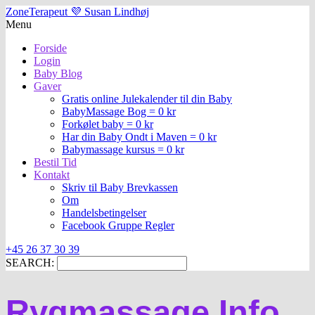
ZoneTerapeut 💜 Susan Lindhøj
Menu
Forside
Login
Baby Blog
Gaver
Gratis online Julekalender til din Baby
BabyMassage Bog = 0 kr
Forkølet baby = 0 kr
Har din Baby Ondt i Maven = 0 kr
Babymassage kursus = 0 kr
Bestil Tid
Kontakt
Skriv til Baby Brevkassen
Om
Handelsbetingelser
Facebook Gruppe Regler
+45 26 37 30 39
SEARCH:
Rygmassage Info