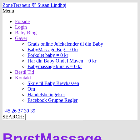
ZoneTerapeut 💜 Susan Lindhøj
Menu
Forside
Login
Baby Blog
Gaver
Gratis online Julekalender til din Baby
BabyMassage Bog = 0 kr
Forkølet baby = 0 kr
Har din Baby Ondt i Maven = 0 kr
Babymassage kursus = 0 kr
Bestil Tid
Kontakt
Skriv til Baby Brevkassen
Om
Handelsbetingelser
Facebook Gruppe Regler
+45 26 37 30 39
SEARCH:
BrystMassage