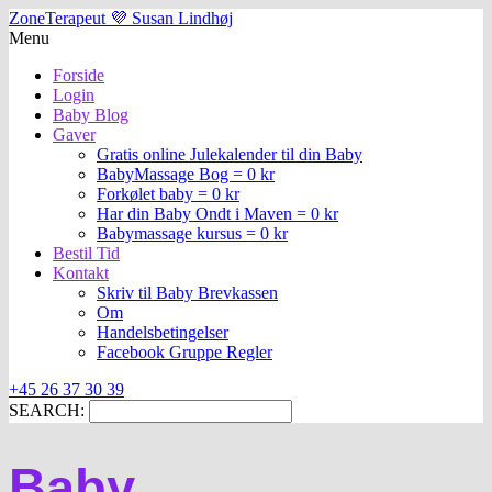
ZoneTerapeut 💜 Susan Lindhøj
Menu
Forside
Login
Baby Blog
Gaver
Gratis online Julekalender til din Baby
BabyMassage Bog = 0 kr
Forkølet baby = 0 kr
Har din Baby Ondt i Maven = 0 kr
Babymassage kursus = 0 kr
Bestil Tid
Kontakt
Skriv til Baby Brevkassen
Om
Handelsbetingelser
Facebook Gruppe Regler
+45 26 37 30 39
SEARCH:
Baby