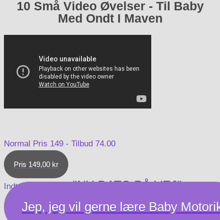
10 Små Video Øvelser - Til Baby
Med Ondt I Maven
Normal Pris 149 - Tilbud 74.00
Pris 149,00 kr
"NY DATO PÅ VEJ"
Indtast rabat kode
Jep, jeg vil gerne lære Baby Motori