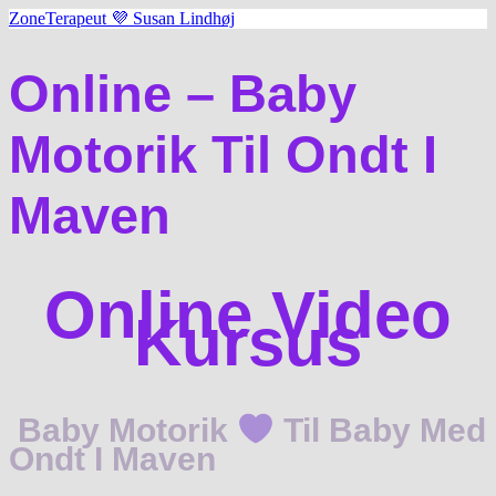
ZoneTerapeut 💜 Susan Lindhøj
Online – Baby
Motorik Til Ondt I
Maven
Online Video
Kursus
Baby Motorik
Til Baby Med
Ondt I Maven