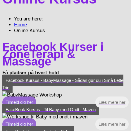
You are here:
Home
Online Kursus
Facebook Kurser i
ZoneTerapi &
Massage
Få pladser på hvert hold
Facebook Kursus - BabyMassage - Sådan gør du i Små Lette
Trin
Tilmeld dig her
Læs mere her
FaceBook Kursus - Til Baby med Ondt i Maven
Tilmeld dig her
Læs mere her