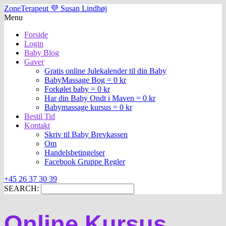
ZoneTerapeut 💜 Susan Lindhøj
Menu
Forside
Login
Baby Blog
Gaver
Gratis online Julekalender til din Baby
BabyMassage Bog = 0 kr
Forkølet baby = 0 kr
Har din Baby Ondt i Maven = 0 kr
Babymassage kursus = 0 kr
Bestil Tid
Kontakt
Skriv til Baby Brevkassen
Om
Handelsbetingelser
Facebook Gruppe Regler
+45 26 37 30 39
SEARCH:
Online Kursus