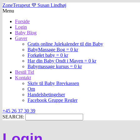
ZoneTerapeut 💜 Susan Lindhøj
Menu
Forside
Login
Baby Blog
Gaver
Gratis online Julekalender til din Baby
BabyMassage Bog = 0 kr
Forkølet baby = 0 kr
Har din Baby Ondt i Maven = 0 kr
Babymassage kursus = 0 kr
Bestil Tid
Kontakt
Skriv til Baby Brevkassen
Om
Handelsbetingelser
Facebook Gruppe Regler
+45 26 37 30 39
SEARCH:
Login