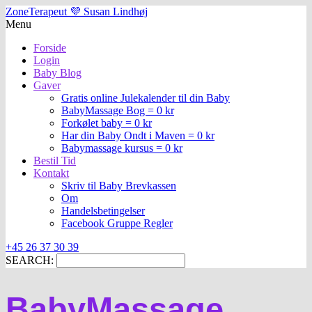
ZoneTerapeut 💜 Susan Lindhøj
Menu
Forside
Login
Baby Blog
Gaver
Gratis online Julekalender til din Baby
BabyMassage Bog = 0 kr
Forkølet baby = 0 kr
Har din Baby Ondt i Maven = 0 kr
Babymassage kursus = 0 kr
Bestil Tid
Kontakt
Skriv til Baby Brevkassen
Om
Handelsbetingelser
Facebook Gruppe Regler
+45 26 37 30 39
SEARCH:
BabyMassage