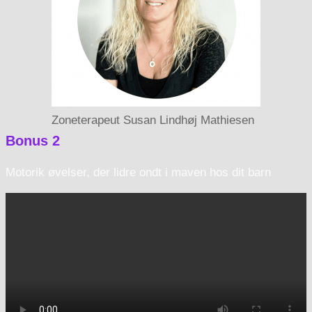
Zoneterapeut Susan Lindhøj Mathiesen
Bonus 2
Motorik øvelser, der lidre ondt i maven hos dit barn