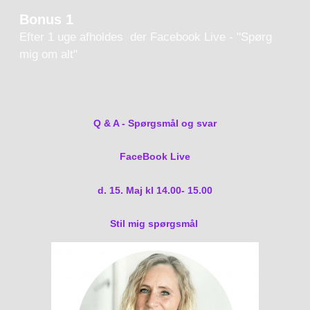
Bonus 1
Efter 1 uge afholdes der Facebook Live - "Spørg
mig om alt"
Q & A - Spørgsmål og svar
FaceBook Live
d. 15. Maj kl 14.00- 15.00
Stil mig spørgsmål
Værdi 99,-