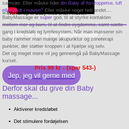
samvær. Eller måske lider
din Baby af forstoppelse, luft
eller ondt i maven?
Eller måske noget helt andet....
BabyMassage er
super
god, til at styrke kontakten
mellem mor og barn, til at lindre sygdomme, samt sætte
gang i kredsløb og lymfesystem. Når man masserer sin
Hvem har brug for BabyMassage ?
baby rammer man mange akupunktur og zoneterapi
punkter, der støtter kroppen i at hjælpe sig selv.
Det og meget mere vil jeg gennemgå på BabyMassage
kurset.
Pris 99 kr -
(spar 543-)
Jep, jeg vil gerne med
Derfor skal du give din Baby
massage...
Aktiverer kredsløbet
Det stimulere fordøjelsen