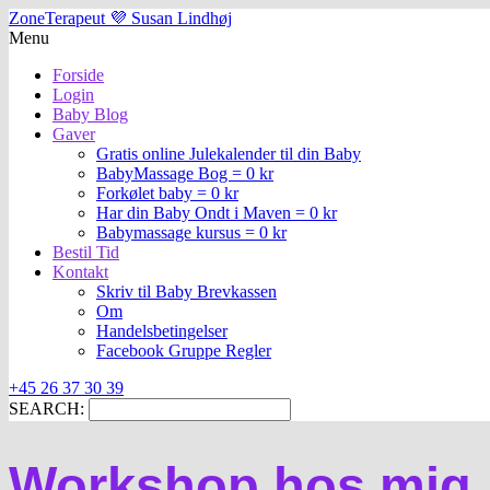
ZoneTerapeut 💜 Susan Lindhøj
Menu
Forside
Login
Baby Blog
Gaver
Gratis online Julekalender til din Baby
BabyMassage Bog = 0 kr
Forkølet baby = 0 kr
Har din Baby Ondt i Maven = 0 kr
Babymassage kursus = 0 kr
Bestil Tid
Kontakt
Skriv til Baby Brevkassen
Om
Handelsbetingelser
Facebook Gruppe Regler
+45 26 37 30 39
SEARCH:
Workshop hos mig