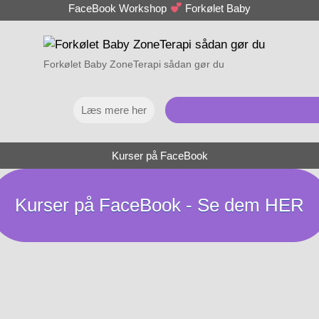
FaceBook Workshop
Forkølet Baby
Forkølet Baby ZoneTerapi sådan gør du
Læs mere her
Kurser på FaceBook
Kurser på FaceBook - Se dem HER